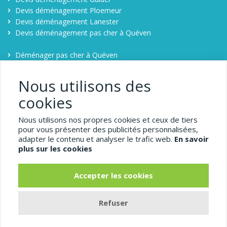
Devis déménagement Ploemeur
Devis déménagement Lanester
Devis déménagement pas cher à Quéven
Déménager pas cher à Quéven
Contact
Comparateur déménagement à Quéven
Nous utilisons des
cookies
1-demenagement-pas-
Nous utilisons nos propres cookies et ceux de tiers
cher.com
pour vous présenter des publicités personnalisées,
adapter le contenu et analyser le trafic web.
En savoir
Quéven
plus sur les cookies
Pour bénéficier d'un déménagement pas cher, comparez
Accepter les cookies
facilement 5 devis de déménageurs à Quéven en remplissant
une demande de devis déménagement sur 1-demenagement-
Refuser
pas-cher.com.