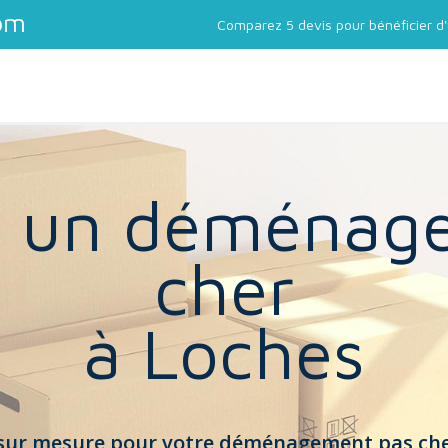
om
Comparez 5 devis pour bénéficier 
r un déménag
cher
à Loches
 sur mesure pour votre déménagement pas che