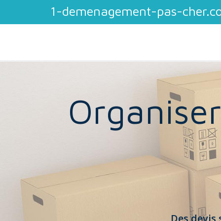
1-demenagement-pas-cher.c
Organise
Des devis