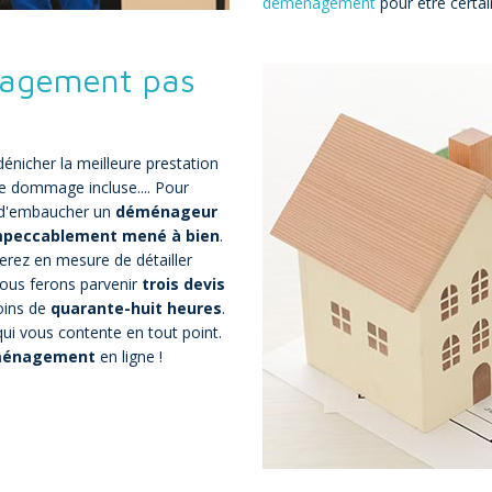
déménagement
pour être certai
nagement pas
énicher la meilleure prestation
e dommage incluse.... Pour
al d'embaucher un
déménageur
peccablement mené à bien
.
rez en mesure de détailler
ous ferons parvenir
trois devis
oins de
quarante-huit heures
.
 qui vous contente en tout point.
ménagement
en ligne !