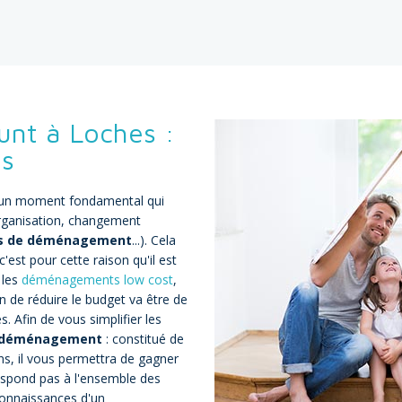
nt à Loches :
es
est un moment fondamental qui
(organisation, changement
is de déménagement
...). Cela
c'est pour cette raison qu'il est
 les
déménagements low cost
,
n de réduire le budget va être de
. Afin de vous simplifier les
e déménagement
: constitué de
ens, il vous permettra de gagner
espond pas à l'ensemble des
connaissances d'un