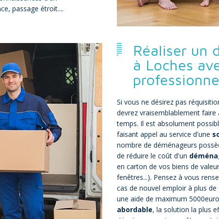
e, passage étroit....
Réaliser un
à Loches av
professionne
Si vous ne désirez pas réquisiti
devrez vraisemblablement faire a
temps. Il est absolument possibl
faisant appel au service d'une
s
nombre de déménageurs possè
de réduire le coût d'un
déména
en carton de vos biens de vale
fenêtres...). Pensez à vous rens
cas de nouvel emploir à plus de
une aide de maximum 5000euros 
abordable
, la solution la plus 