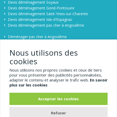
Devis déménagement Soyaux
Devis déménagement Gond-Pontouvre
Devis déménagement Saint-Yrieix-sur-Charente
Devis déménagement Isle-d'Espagnac
Devis déménagement pas cher à Angoulême
Déménager pas cher à Angoulême
Contact
Comparateur déménagement à Angoulême
Nous utilisons des
cookies
1-demenagement-pas-
Nous utilisons nos propres cookies et ceux de tiers
cher.com
pour vous présenter des publicités personnalisées,
adapter le contenu et analyser le trafic web.
En savoir
Angoulême
plus sur les cookies
Pour obtenir un déménagement pas cher, comparez
Accepter les cookies
simplement 5 devis de déménageurs dans la Charente en
complétant votre demande de devis déménagement sur 1-
Refuser
demenagement-pas-cher.com.