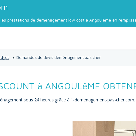
om
les prestations de déménagement low cost à Angoulême en remplissa
udget
Demandes de devis déménagement pas cher
COUNT à ANGOULêME OBTENEZ
déménagement sous 24 heures grâce à 1-demenagement-pas-cher.com.