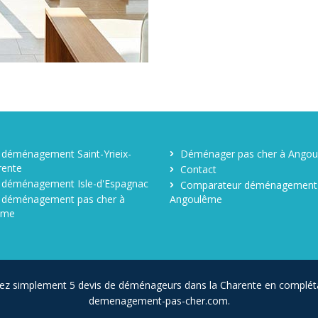
 déménagement Saint-Yrieix-
Déménager pas cher à Ango
rente
Contact
 déménagement Isle-d'Espagnac
Comparateur déménagement
 déménagement pas cher à
Angoulême
ême
ez simplement 5 devis de déménageurs dans la Charente en complét
demenagement-pas-cher.com.