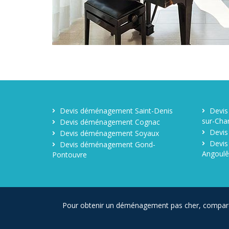
Devis déménagement Saint-Denis
Devis
sur-Cha
Devis déménagement Cognac
Devis
Devis déménagement Soyaux
Devis
Devis déménagement Gond-
Angoul
Pontouvre
Pour obtenir un déménagement pas cher, compar