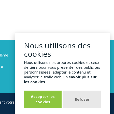
Nous utilisons des
cookies
ulême
1-demenagement-
Nous utilisons nos propres cookies et ceux
pas-cher.com
 à
de tiers pour vous présenter des publicités
personnalisées, adapter le contenu et
Angoulême
analyser le trafic web.
En savoir plus sur
les cookies
Accepter les
Refuser
cookies
ant votre demande de devis déménagement sur 1-