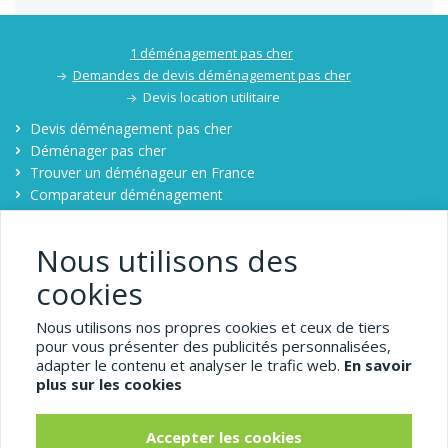
1 déménagement pas cher
Demandes de devis déménagement pas cher
Devis location utilitaire
Devis déménagement pas cher
Déménager pas cher
Trouver un déménageur en France
Comparateur déménagement
Contact
Nous utilisons des
Mentions légales
cookies
1-demenagement-pas-
Nous utilisons nos propres cookies et ceux de tiers
pour vous présenter des publicités personnalisées,
cher.com
adapter le contenu et analyser le trafic web.
En savoir
plus sur les cookies
Pour bénéficier d'un déménagement pas cher, comparez
Accepter les cookies