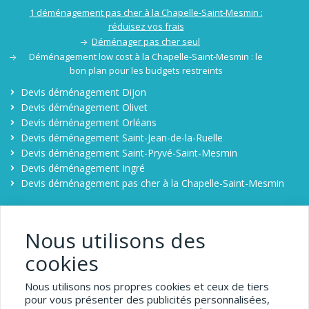
1 déménagement pas cher à la Chapelle-Saint-Mesmin :
réduisez vos frais
Déménager pas cher seul
Déménagement low cost à la Chapelle-Saint-Mesmin : le
bon plan pour les budgets restreints
Devis déménagement Dijon
Devis déménagement Olivet
Devis déménagement Orléans
Devis déménagement Saint-Jean-de-la-Ruelle
Devis déménagement Saint-Pryvé-Saint-Mesmin
Devis déménagement Ingré
Devis déménagement pas cher à la Chapelle-Saint-Mesmin
Déménager pas cher à la Chapelle-Saint-Mesmin
Contact
Nous utilisons des
Comparateur déménagement à la Chapelle-Saint-Mesmin
cookies
1-demenagement-pas-
Nous utilisons nos propres cookies et ceux de tiers
pour vous présenter des publicités personnalisées,